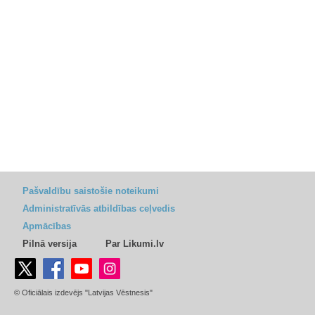
Pašvaldību saistošie noteikumi
Administratīvās atbildības ceļvedis
Apmācības
Pilnā versija
Par Likumi.lv
© Oficiālais izdevējs "Latvijas Vēstnesis"