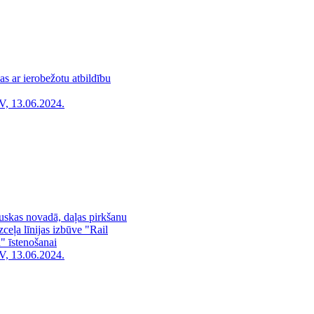
as ar ierobežotu atbildību
V, 13.06.2024.
uskas novadā, daļas pirkšanu
ceļa līnijas izbūve "Rail
" īstenošanai
V, 13.06.2024.