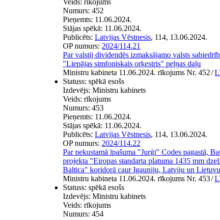
Veids:
rīkojums
Numurs:
452
Pieņemts:
11.06.2024.
Stājas spēkā:
11.06.2024.
Publicēts:
Latvijas Vēstnesis
, 114, 13.06.2024.
OP numurs:
2024/114.21
Par valstij dividendēs izmaksājamo valsts sabiedrīb
"Liepājas simfoniskais orķestris" peļņas daļu
Ministru kabineta 11.06.2024. rīkojums Nr. 452
/
L
Statuss:
spēkā esošs
Izdevējs:
Ministru kabinets
Veids:
rīkojums
Numurs:
453
Pieņemts:
11.06.2024.
Stājas spēkā:
11.06.2024.
Publicēts:
Latvijas Vēstnesis
, 114, 13.06.2024.
OP numurs:
2024/114.22
Par nekustamā īpašuma "Jurģi" Codes pagastā, Ba
projekta "Eiropas standarta platuma 1435 mm dzelz
Baltica" koridorā caur Igauniju, Latviju un Lietuvu
Ministru kabineta 11.06.2024. rīkojums Nr. 453
/
L
Statuss:
spēkā esošs
Izdevējs:
Ministru kabinets
Veids:
rīkojums
Numurs:
454