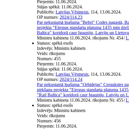
Pieņemts:
11.06.2024.
Stājas spēkā:
11.06.2024.
Publicēts:
Latvijas Vēstnesis
, 114, 13.06.2024.
OP numurs:
2024/114.23
Par nekustamā īpašuma "Bebri" Codes pagastā, Ba
projekta "Eiropas standarta platuma 1435 mm dzelz
Baltica" koridorā caur Igauniju, Latviju un Lietuvu
Ministru kabineta 11.06.2024. rīkojums Nr. 454
/
L
Statuss:
spēkā esošs
Izdevējs:
Ministru kabinets
Veids:
rīkojums
Numurs:
455
Pieņemts:
11.06.2024.
Stājas spēkā:
11.06.2024.
Publicēts:
Latvijas Vēstnesis
, 114, 13.06.2024.
OP numurs:
2024/114.24
Par nekustamā īpašuma "Orhidejas" Ceraukstes pa
pirkšanu projekta "Eiropas standarta platuma 1435
"Rail Baltica" koridorā caur Igauniju, Latviju un L
Ministru kabineta 11.06.2024. rīkojums Nr. 455
/
L
Statuss:
spēkā esošs
Izdevējs:
Ministru kabinets
Veids:
rīkojums
Numurs:
456
Pieņemts:
11.06.2024.