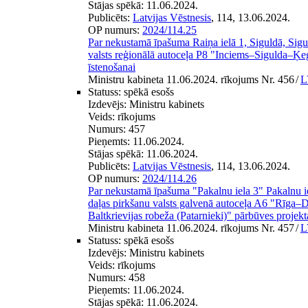
Stājas spēkā:
11.06.2024.
Publicēts:
Latvijas Vēstnesis
, 114, 13.06.2024.
OP numurs:
2024/114.25
Par nekustamā īpašuma Raiņa ielā 1, Siguldā, Sigu
valsts reģionālā autoceļa P8 "Inciems–Sigulda–Ķ
īstenošanai
Ministru kabineta 11.06.2024. rīkojums Nr. 456
/
L
Statuss:
spēkā esošs
Izdevējs:
Ministru kabinets
Veids:
rīkojums
Numurs:
457
Pieņemts:
11.06.2024.
Stājas spēkā:
11.06.2024.
Publicēts:
Latvijas Vēstnesis
, 114, 13.06.2024.
OP numurs:
2024/114.26
Par nekustamā īpašuma "Pakalnu iela 3" Pakalnu ie
daļas pirkšanu valsts galvenā autoceļa A6 "Rīga
Baltkrievijas robeža (Patarnieki)" pārbūves projekt
Ministru kabineta 11.06.2024. rīkojums Nr. 457
/
L
Statuss:
spēkā esošs
Izdevējs:
Ministru kabinets
Veids:
rīkojums
Numurs:
458
Pieņemts:
11.06.2024.
Stājas spēkā:
11.06.2024.