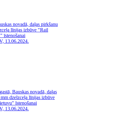
uskas novadā, daļas pirkšanu
ceļa līnijas izbūve "Rail
" īstenošanai
V, 13.06.2024.
gastā, Bauskas novadā, daļas
 mm dzelzceļa līnijas izbūve
ietuvu" īstenošanai
V, 13.06.2024.