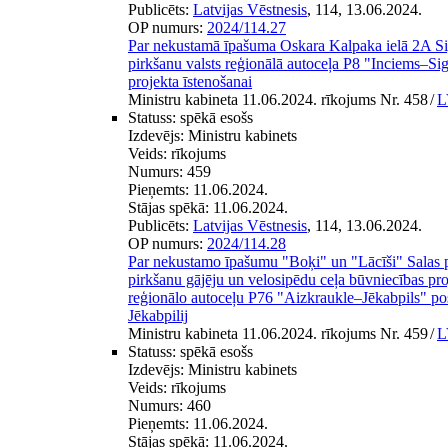
Publicēts:
Latvijas Vēstnesis
, 114, 13.06.2024.
OP numurs:
2024/114.27
Par nekustamā īpašuma Oskara Kalpaka ielā 2A Si
pirkšanu valsts reģionālā autoceļa P8 "Inciems–
projekta īstenošanai
Ministru kabineta 11.06.2024. rīkojums Nr. 458
/
L
Statuss:
spēkā esošs
Izdevējs:
Ministru kabinets
Veids:
rīkojums
Numurs:
459
Pieņemts:
11.06.2024.
Stājas spēkā:
11.06.2024.
Publicēts:
Latvijas Vēstnesis
, 114, 13.06.2024.
OP numurs:
2024/114.28
Par nekustamo īpašumu "Boķi" un "Lācīši" Salas p
pirkšanu gājēju un velosipēdu ceļa būvniecības proj
reģionālo autoceļu P76 "Aizkraukle–Jēkabpils" po
Jēkabpilij
Ministru kabineta 11.06.2024. rīkojums Nr. 459
/
L
Statuss:
spēkā esošs
Izdevējs:
Ministru kabinets
Veids:
rīkojums
Numurs:
460
Pieņemts:
11.06.2024.
Stājas spēkā:
11.06.2024.