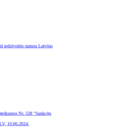
 iedzīvotāja statusu Latvijas
noteikumos Nr. 328 "Sankciju
LV, 10.06.2024.