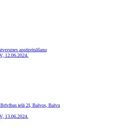
atversmes apstiprināšanu
V, 12.06.2024.
rīvības ielā 2I, Balvos, Balvu
V, 13.06.2024.