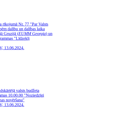
a rīkojumā Nr. 77 "Par Valsts
pēm dalību un dalības laika
ā Gruzijā (
EUMM Georgia
) un
ogrammas "Līdzekļi
V, 13.06.2024.
dskārtējā valsts budžeta
ammas 10.00.00 "Noziedzīgi
anas novēršana"
V, 13.06.2024.