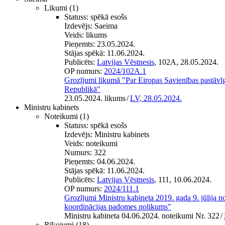
Likumi
(1)
Statuss:
spēkā esošs
Izdevējs:
Saeima
Veids:
likums
Pieņemts:
23.05.2024.
Stājas spēkā:
11.06.2024.
Publicēts:
Latvijas Vēstnesis
, 102A, 28.05.2024.
OP numurs:
2024/102A.1
Grozījumi likumā "Par Eiropas Savienības pastāvīgā
Republikā"
23.05.2024. likums
/
LV, 28.05.2024.
Ministru kabinets
Noteikumi
(1)
Statuss:
spēkā esošs
Izdevējs:
Ministru kabinets
Veids:
noteikumi
Numurs:
322
Pieņemts:
04.06.2024.
Stājas spēkā:
11.06.2024.
Publicēts:
Latvijas Vēstnesis
, 111, 10.06.2024.
OP numurs:
2024/111.1
Grozījumi Ministru kabineta 2019. gada 9. jūlija 
koordinācijas padomes nolikums"
Ministru kabineta 04.06.2024. noteikumi Nr. 322
/
Rīkojumi
(18)