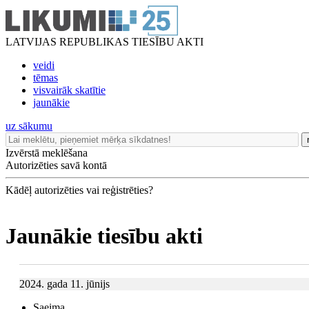
LATVIJAS REPUBLIKAS TIESĪBU AKTI
veidi
tēmas
visvairāk skatītie
jaunākie
uz sākumu
Izvērstā meklēšana
Autorizēties savā kontā
Kādēļ autorizēties vai reģistrēties?
Jaunākie tiesību akti
2024. gada 11. jūnijs
Saeima