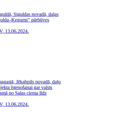
guldā, Siguldas novadā, daļas
Sigulda–Ķegums" pārbūves
V, 13.06.2024.
agastā, Jēkabpils novadā, daļu
ekta īstenošanai gar valsts
smā no Salas ciema līdz
V, 13.06.2024.