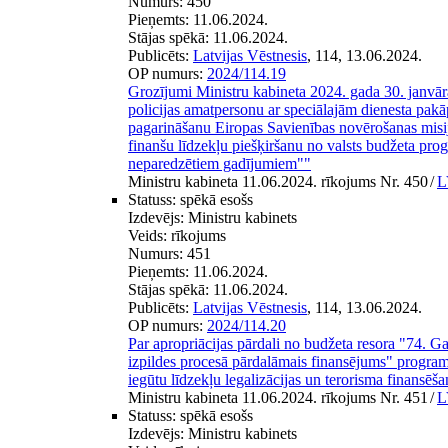
Numurs:
450
Pieņemts:
11.06.2024.
Stājas spēkā:
11.06.2024.
Publicēts:
Latvijas Vēstnesis
, 114, 13.06.2024.
OP numurs:
2024/114.19
Grozījumi Ministru kabineta 2024. gada 30. janvār
policijas amatpersonu ar speciālajām dienesta pakā
pagarināšanu Eiropas Savienības novērošanas misij
finanšu līdzekļu piešķiršanu no valsts budžeta pr
neparedzētiem gadījumiem""
Ministru kabineta 11.06.2024. rīkojums Nr. 450
/
L
Statuss:
spēkā esošs
Izdevējs:
Ministru kabinets
Veids:
rīkojums
Numurs:
451
Pieņemts:
11.06.2024.
Stājas spēkā:
11.06.2024.
Publicēts:
Latvijas Vēstnesis
, 114, 13.06.2024.
OP numurs:
2024/114.20
Par apropriācijas pārdali no budžeta resora "74. Ga
izpildes procesā pārdalāmais finansējums" progr
iegūtu līdzekļu legalizācijas un terorisma finansēš
Ministru kabineta 11.06.2024. rīkojums Nr. 451
/
L
Statuss:
spēkā esošs
Izdevējs:
Ministru kabinets