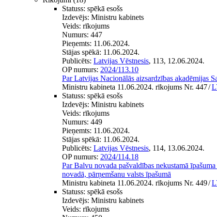
Statuss:
spēkā esošs
Izdevējs:
Ministru kabinets
Veids:
rīkojums
Numurs:
447
Pieņemts:
11.06.2024.
Stājas spēkā:
11.06.2024.
Publicēts:
Latvijas Vēstnesis
, 113, 12.06.2024.
OP numurs:
2024/113.10
Par Latvijas Nacionālās aizsardzības akadēmijas S
Ministru kabineta 11.06.2024. rīkojums Nr. 447
/
L
Statuss:
spēkā esošs
Izdevējs:
Ministru kabinets
Veids:
rīkojums
Numurs:
449
Pieņemts:
11.06.2024.
Stājas spēkā:
11.06.2024.
Publicēts:
Latvijas Vēstnesis
, 114, 13.06.2024.
OP numurs:
2024/114.18
Par Balvu novada pašvaldības nekustamā īpašuma B
novadā, pārņemšanu valsts īpašumā
Ministru kabineta 11.06.2024. rīkojums Nr. 449
/
L
Statuss:
spēkā esošs
Izdevējs:
Ministru kabinets
Veids:
rīkojums