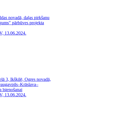
ldas novadā, daļas pirkšanu
egums" pārbūves projekta
V, 13.06.2024.
lā 3, Ikšķilē, Ogres novadā,
–Daugavpils–Krāslava–
a īstenošanai
V, 13.06.2024.