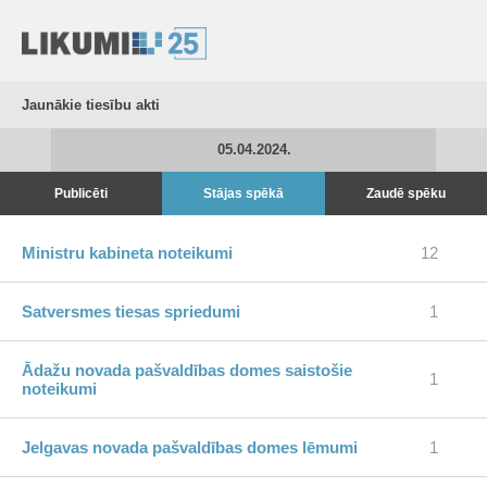
Jaunākie tiesību akti
05.04.2024.
Publicēti
Stājas spēkā
Zaudē spēku
Ministru kabineta noteikumi
12
Satversmes tiesas spriedumi
1
Ādažu novada pašvaldības domes saistošie
1
noteikumi
Jelgavas novada pašvaldības domes lēmumi
1