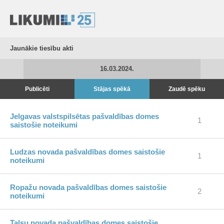
Jaunākie tiesību akti
16.03.2024.
Publicēti
Stājas spēkā
Zaudē spēku
Jelgavas valstspilsētas pašvaldības domes
1
saistošie noteikumi
Ludzas novada pašvaldības domes saistošie
1
noteikumi
Ropažu novada pašvaldības domes saistošie
2
noteikumi
Talsu novada pašvaldības domes saistošie