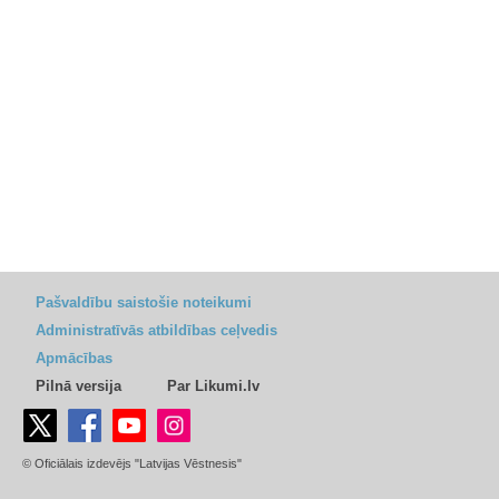
Pašvaldību saistošie noteikumi
Administratīvās atbildības ceļvedis
Apmācības
Pilnā versija
Par Likumi.lv
© Oficiālais izdevējs "Latvijas Vēstnesis"