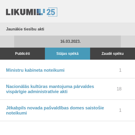
Jaunākie tiesību akti
16.03.2023.
Publicēti
Stājas spēkā
Zaudē spēku
Ministru kabineta noteikumi
1
Nacionālās kultūras mantojuma pārvaldes
18
vispārīgie administratīvie akti
Jēkabpils novada pašvaldības domes saistošie
1
noteikumi