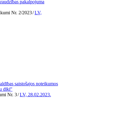
 uzraudzības pakalpojuma
ikumi Nr. 2/2023
/
LV,
aldības saistošajos noteikumos
u dīķī"
umi Nr. 3
/
LV, 28.02.2023.