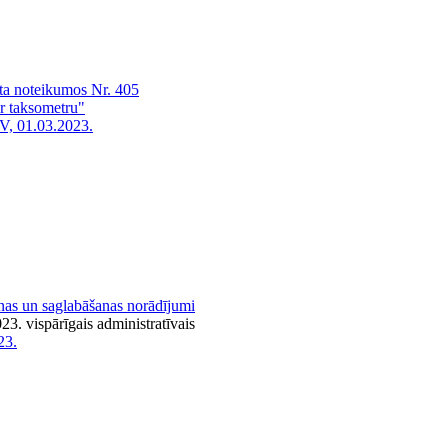
ta noteikumos Nr. 405
r taksometru"
V, 01.03.2023.
nas un saglabāšanas norādījumi
3. vispārīgais administratīvais
23.