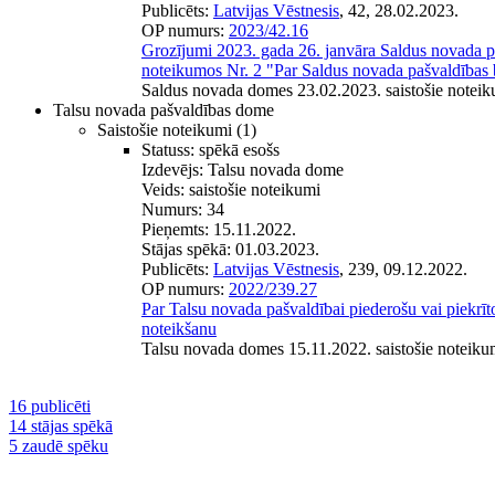
Publicēts:
Latvijas Vēstnesis
, 42, 28.02.2023.
OP numurs:
2023/42.16
Grozījumi 2023. gada 26. janvāra Saldus novada pa
noteikumos Nr. 2 "Par Saldus novada pašvaldības
Saldus novada domes 23.02.2023. saistošie noteik
Talsu novada pašvaldības dome
Saistošie noteikumi
(1)
Statuss:
spēkā esošs
Izdevējs:
Talsu novada dome
Veids:
saistošie noteikumi
Numurs:
34
Pieņemts:
15.11.2022.
Stājas spēkā:
01.03.2023.
Publicēts:
Latvijas Vēstnesis
, 239, 09.12.2022.
OP numurs:
2022/239.27
Par Talsu novada pašvaldībai piederošu vai piekrī
noteikšanu
Talsu novada domes 15.11.2022. saistošie noteiku
16 publicēti
14 stājas spēkā
5 zaudē spēku