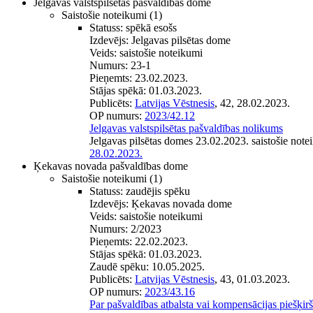
Jelgavas valstspilsētas pašvaldības dome
Saistošie noteikumi
(1)
Statuss:
spēkā esošs
Izdevējs:
Jelgavas pilsētas dome
Veids:
saistošie noteikumi
Numurs:
23-1
Pieņemts:
23.02.2023.
Stājas spēkā:
01.03.2023.
Publicēts:
Latvijas Vēstnesis
, 42, 28.02.2023.
OP numurs:
2023/42.12
Jelgavas valstspilsētas pašvaldības nolikums
Jelgavas pilsētas domes 23.02.2023. saistošie note
28.02.2023.
Ķekavas novada pašvaldības dome
Saistošie noteikumi
(1)
Statuss:
zaudējis spēku
Izdevējs:
Ķekavas novada dome
Veids:
saistošie noteikumi
Numurs:
2/2023
Pieņemts:
22.02.2023.
Stājas spēkā:
01.03.2023.
Zaudē spēku:
10.05.2025.
Publicēts:
Latvijas Vēstnesis
, 43, 01.03.2023.
OP numurs:
2023/43.16
Par pašvaldības atbalsta vai kompensācijas piešķir