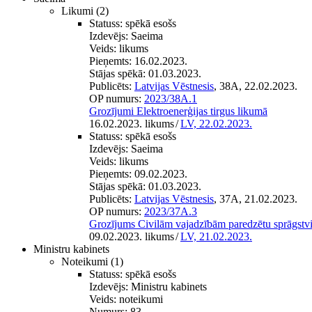
Likumi
(2)
Statuss:
spēkā esošs
Izdevējs:
Saeima
Veids:
likums
Pieņemts:
16.02.2023.
Stājas spēkā:
01.03.2023.
Publicēts:
Latvijas Vēstnesis
, 38A, 22.02.2023.
OP numurs:
2023/38A.1
Grozījumi Elektroenerģijas tirgus likumā
16.02.2023. likums
/
LV, 22.02.2023.
Statuss:
spēkā esošs
Izdevējs:
Saeima
Veids:
likums
Pieņemts:
09.02.2023.
Stājas spēkā:
01.03.2023.
Publicēts:
Latvijas Vēstnesis
, 37A, 21.02.2023.
OP numurs:
2023/37A.3
Grozījums Civilām vajadzībām paredzētu sprāgstvi
09.02.2023. likums
/
LV, 21.02.2023.
Ministru kabinets
Noteikumi
(1)
Statuss:
spēkā esošs
Izdevējs:
Ministru kabinets
Veids:
noteikumi
Numurs:
83