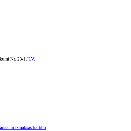
ikumi Nr. 23-1
/
LV,
šanas un izmaksas kārtību