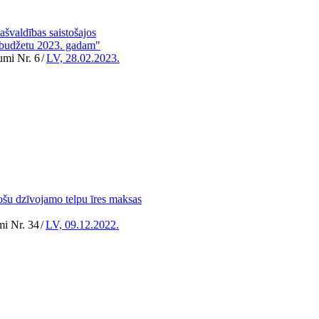
švaldības saistošajos
 budžetu 2023. gadam"
umi Nr. 6
/
LV, 28.02.2023.
tošu dzīvojamo telpu īres maksas
mi Nr. 34
/
LV, 09.12.2022.