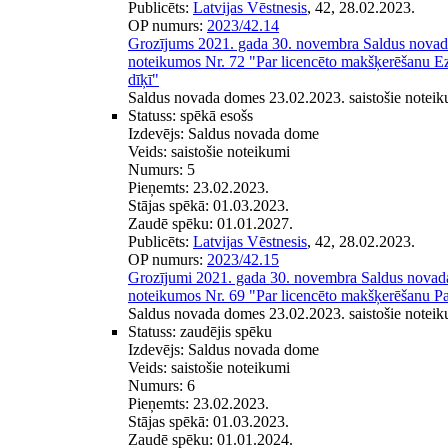
Publicēts:
Latvijas Vēstnesis
, 42, 28.02.2023.
OP numurs:
2023/42.14
Grozījums 2021. gada 30. novembra Saldus novada
noteikumos Nr. 72 "Par licencēto makšķerēšanu Ez
dīķī"
Saldus novada domes 23.02.2023. saistošie noteik
Statuss:
spēkā esošs
Izdevējs:
Saldus novada dome
Veids:
saistošie noteikumi
Numurs:
5
Pieņemts:
23.02.2023.
Stājas spēkā:
01.03.2023.
Zaudē spēku:
01.01.2027.
Publicēts:
Latvijas Vēstnesis
, 42, 28.02.2023.
OP numurs:
2023/42.15
Grozījumi 2021. gada 30. novembra Saldus novada 
noteikumos Nr. 69 "Par licencēto makšķerēšanu P
Saldus novada domes 23.02.2023. saistošie noteik
Statuss:
zaudējis spēku
Izdevējs:
Saldus novada dome
Veids:
saistošie noteikumi
Numurs:
6
Pieņemts:
23.02.2023.
Stājas spēkā:
01.03.2023.
Zaudē spēku:
01.01.2024.