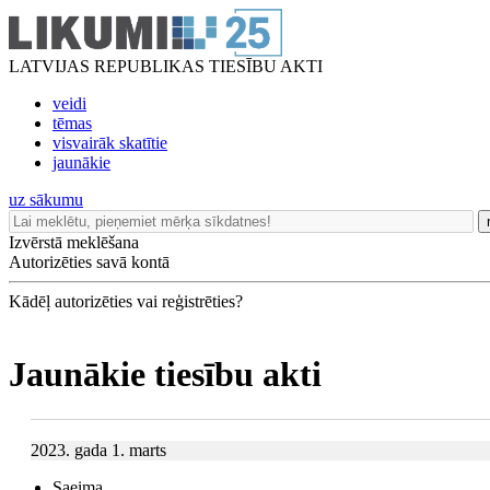
LATVIJAS REPUBLIKAS TIESĪBU AKTI
veidi
tēmas
visvairāk skatītie
jaunākie
uz sākumu
Izvērstā meklēšana
Autorizēties savā kontā
Kādēļ autorizēties vai reģistrēties?
Jaunākie tiesību akti
2023. gada 1. marts
Saeima