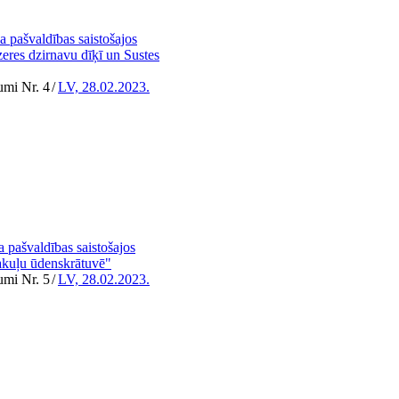
 pašvaldības saistošajos
eres dzirnavu dīķī un Sustes
umi Nr. 4
/
LV, 28.02.2023.
pašvaldības saistošajos
akuļu ūdenskrātuvē"
umi Nr. 5
/
LV, 28.02.2023.