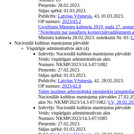
Pieņemts:
28.02.2023.
Stājas spēkā:
01.03.2023.
Publicēts:
Latvijas Vēstnesis
, 43, 01.03.2023.
OP numurs:
2023/43.2
Grozījums Ministru kabineta 2019. gada 27. augus
"Noteikumi par pasažieru komercpārvadājumiem a
Ministru kabineta 28.02.2023. noteikumi Nr. 83
/
L
Nacionālā kultūras mantojuma pārvalde
Vispārīgie administratīvie akti
(4)
Izdevējs:
Nacionālā kultūras mantojuma pārvalde
Veids:
vispārīgais administratīvais akts
Numurs:
NKMP/2023/14.3-07/1082
Pieņemts:
27.02.2023.
Stājas spēkā:
01.03.2023.
Publicēts:
Latvijas Vēstnesis
, 42, 28.02.2023.
OP numurs:
2023/42.8
Valsts nozīmes arheoloģiskā pieminekļa izmantoša
Nacionālās kultūras mantojuma pārvaldes 27.02.202
akts Nr. NKMP/2023/14.3-07/1082
/
LV, 28.02.20
Izdevējs:
Nacionālā kultūras mantojuma pārvalde
Veids:
vispārīgais administratīvais akts
Numurs:
NKMP/2023/14.3-07/1085
Pieņemts:
27.02.2023.
Stājas spēkā:
01.03.2023.