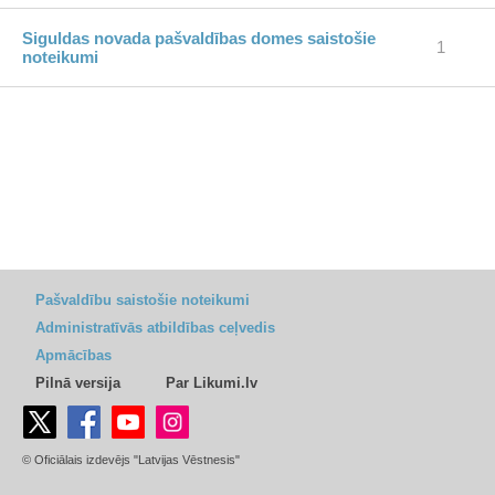
Siguldas novada pašvaldības domes saistošie
1
noteikumi
Pašvaldību saistošie noteikumi
Administratīvās atbildības ceļvedis
Apmācības
Pilnā versija
Par Likumi.lv
© Oficiālais izdevējs "Latvijas Vēstnesis"