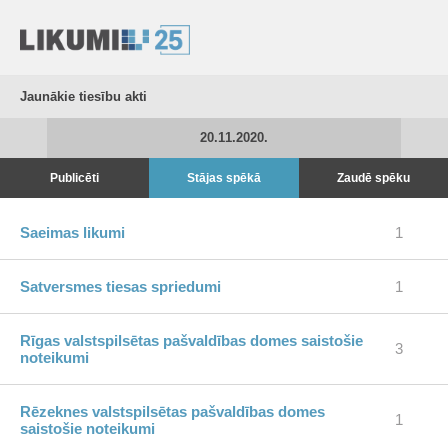
Jaunākie tiesību akti
20.11.2020.
Publicēti
Stājas spēkā
Zaudē spēku
Saeimas likumi
1
Satversmes tiesas spriedumi
1
Rīgas valstspilsētas pašvaldības domes saistošie
3
noteikumi
Rēzeknes valstspilsētas pašvaldības domes
1
saistošie noteikumi