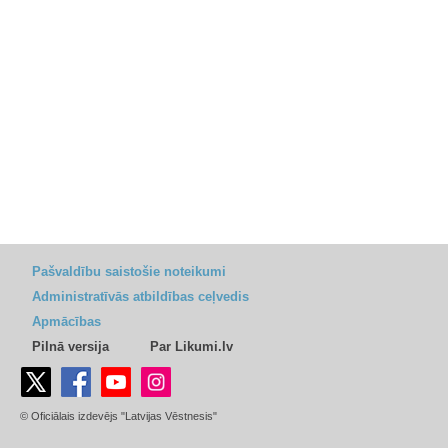
Pašvaldību saistošie noteikumi
Administratīvās atbildības ceļvedis
Apmācības
Pilnā versija
Par Likumi.lv
© Oficiālais izdevējs "Latvijas Vēstnesis"