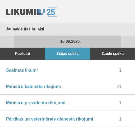
Jaunākie tiesību akti
16.09.2020.
Publicēti
Stājas spēkā
Zaudē spēku
Saeimas likumi
1
Ministru kabineta rīkojumi
21
Ministru prezidenta rīkojumi
1
Pārtikas un veterinārais dienesta rīkojumi
1