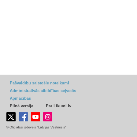
Pašvaldību saistošie noteikumi
Administratīvās atbildības ceļvedis
Apmācības
Pilnā versija
Par Likumi.lv
© Oficiālais izdevējs "Latvijas Vēstnesis"