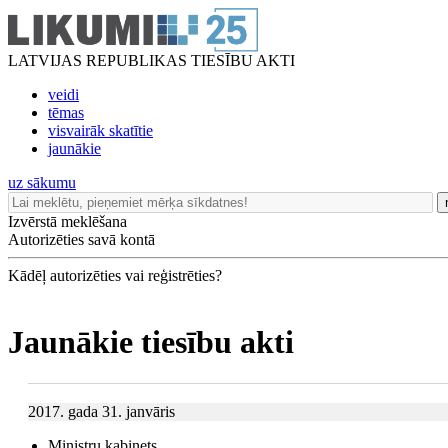
LATVIJAS REPUBLIKAS TIESĪBU AKTI
veidi
tēmas
visvairāk skatītie
jaunākie
uz sākumu
Izvērstā meklēšana
Autorizēties savā kontā
Kādēļ autorizēties vai reģistrēties?
Jaunākie tiesību akti
2017. gada 31. janvāris
Ministru kabinets