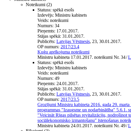
Noteikumi
(2)
Statuss:
spēkā esošs
Izdevējs:
Ministru kabinets
Veids:
noteikumi
Numurs:
34
Pieņemts:
17.01.2017.
Stājas spēkā:
31.01.2017.
Publicēts:
Latvijas Vēstnesis
, 23, 30.01.2017.
OP numurs:
2017/23.4
Kuģu aprīkojuma noteikumi
Ministru kabineta 17.01.2017. noteikumi Nr. 34
/
L
Statuss:
spēkā esošs
Izdevējs:
Ministru kabinets
Veids:
noteikumi
Numurs:
49
Pieņemts:
24.01.2017.
Stājas spēkā:
31.01.2017.
Publicēts:
Latvijas Vēstnesis
, 23, 30.01.2017.
OP numurs:
2017/23.5
Grozījumi Ministru kabineta 2016. gada 29. marta
programmas "Izaugsme un nodarbinātība" 5.6.1. sp
"Veicināt Rīgas pilsētas revitalizāciju, nodrošinot te
sociālekonomisko izmantošanu" īstenošanas notei
Ministru kabineta 24.01.2017. noteikumi Nr. 49
/
L
Rīkojumi
(3)