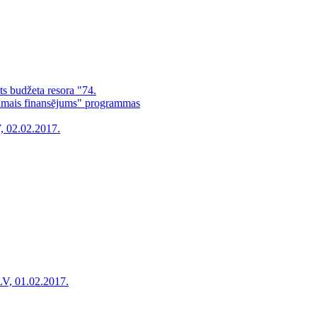
sts budžeta resora "74.
alāmais finansējums" programmas
, 02.02.2017.
LV, 01.02.2017.