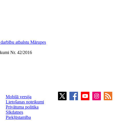
o darbību atbalstu Mārupes
ikumi Nr. 42/2016
Mobilā versija
Lietošanas noteikumi
Privātuma politika
Sīkdatnes
Piekļūstamība