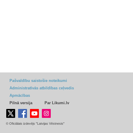
Pašvaldību saistošie noteikumi
Administratīvās atbildības ceļvedis
Apmācības
Pilnā versija
Par Likumi.lv
© Oficiālais izdevējs "Latvijas Vēstnesis"