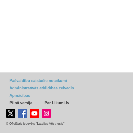
Pašvaldību saistošie noteikumi
Administratīvās atbildības ceļvedis
Apmācības
Pilnā versija
Par Likumi.lv
© Oficiālais izdevējs "Latvijas Vēstnesis"