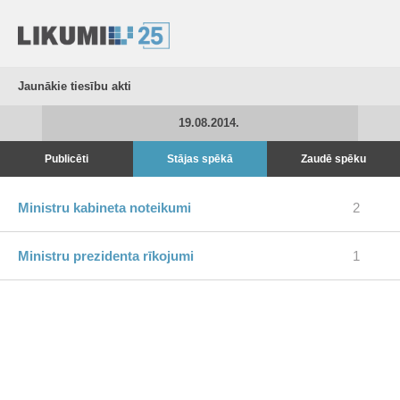
Jaunākie tiesību akti
19.08.2014.
Publicēti
Stājas spēkā
Zaudē spēku
Ministru kabineta noteikumi
2
Ministru prezidenta rīkojumi
1