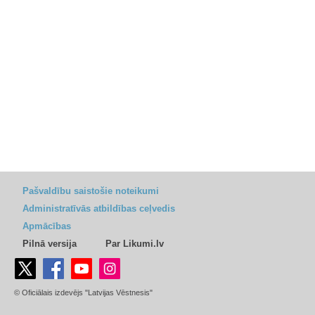
Pašvaldību saistošie noteikumi
Administratīvās atbildības ceļvedis
Apmācības
Pilnā versija
Par Likumi.lv
© Oficiālais izdevējs "Latvijas Vēstnesis"