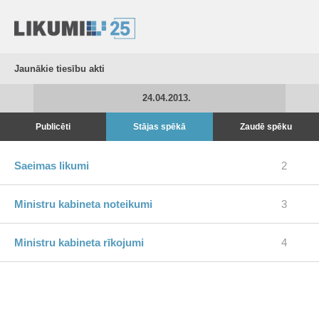
Jaunākie tiesību akti
24.04.2013.
Publicēti
Stājas spēkā
Zaudē spēku
Saeimas likumi
2
Ministru kabineta noteikumi
3
Ministru kabineta rīkojumi
4