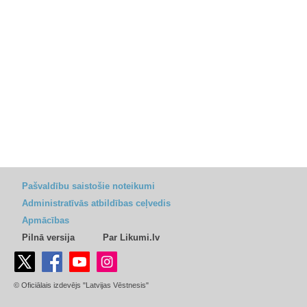
Pašvaldību saistošie noteikumi
Administratīvās atbildības ceļvedis
Apmācības
Pilnā versija
Par Likumi.lv
© Oficiālais izdevējs "Latvijas Vēstnesis"