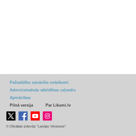
Pašvaldību saistošie noteikumi
Administratīvās atbildības ceļvedis
Apmācības
Pilnā versija
Par Likumi.lv
© Oficiālais izdevējs "Latvijas Vēstnesis"