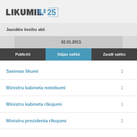
Jaunākie tiesību akti
02.01.2013.
Publicēti
Stājas spēkā
Zaudē spēku
Saeimas likumi
1
Ministru kabineta noteikumi
1
Ministru kabineta rīkojumi
1
Ministru prezidenta rīkojumi
1