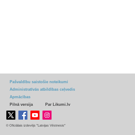
Pašvaldību saistošie noteikumi
Administratīvās atbildības ceļvedis
Apmācības
Pilnā versija
Par Likumi.lv
© Oficiālais izdevējs "Latvijas Vēstnesis"