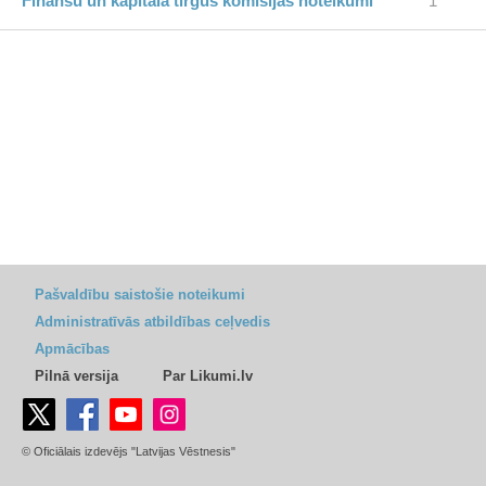
Finanšu un kapitāla tirgus komisijas noteikumi
1
Pašvaldību saistošie noteikumi
Administratīvās atbildības ceļvedis
Apmācības
Pilnā versija
Par Likumi.lv
© Oficiālais izdevējs "Latvijas Vēstnesis"