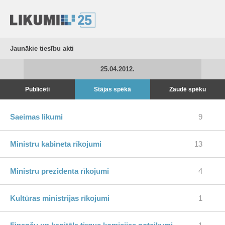
Jaunākie tiesību akti
25.04.2012.
Publicēti
Stājas spēkā
Zaudē spēku
Saeimas likumi
9
Ministru kabineta rīkojumi
13
Ministru prezidenta rīkojumi
4
Kultūras ministrijas rīkojumi
1