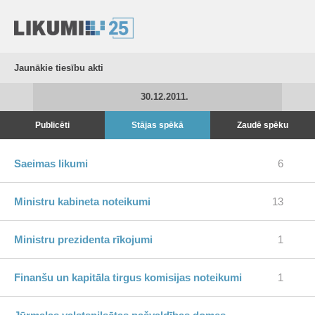
Jaunākie tiesību akti
30.12.2011.
Publicēti
Stājas spēkā
Zaudē spēku
Saeimas likumi
6
Ministru kabineta noteikumi
13
Ministru prezidenta rīkojumi
1
Finanšu un kapitāla tirgus komisijas noteikumi
1