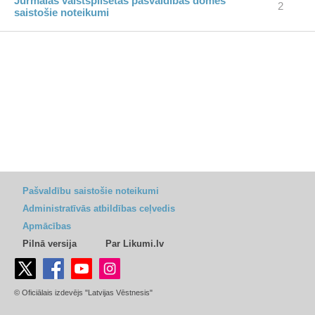
Jūrmalas valstspilsētas pašvaldības domes
2
saistošie noteikumi
Pašvaldību saistošie noteikumi
Administratīvās atbildības ceļvedis
Apmācības
Pilnā versija
Par Likumi.lv
© Oficiālais izdevējs "Latvijas Vēstnesis"