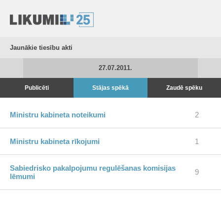
Jaunākie tiesību akti
27.07.2011.
Publicēti
Stājas spēkā
Zaudē spēku
Ministru kabineta noteikumi
2
Ministru kabineta rīkojumi
1
Sabiedrisko pakalpojumu regulēšanas komisijas
9
lēmumi