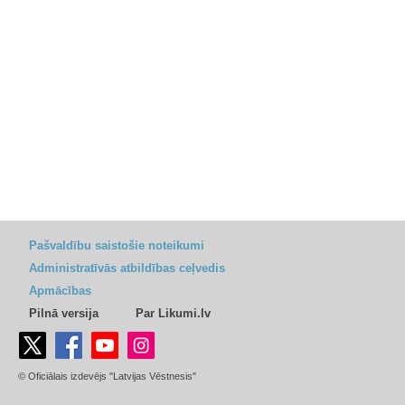
Pašvaldību saistošie noteikumi
Administratīvās atbildības ceļvedis
Apmācības
Pilnā versija
Par Likumi.lv
© Oficiālais izdevējs "Latvijas Vēstnesis"