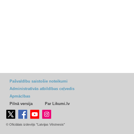
Pašvaldību saistošie noteikumi
Administratīvās atbildības ceļvedis
Apmācības
Pilnā versija
Par Likumi.lv
© Oficiālais izdevējs "Latvijas Vēstnesis"