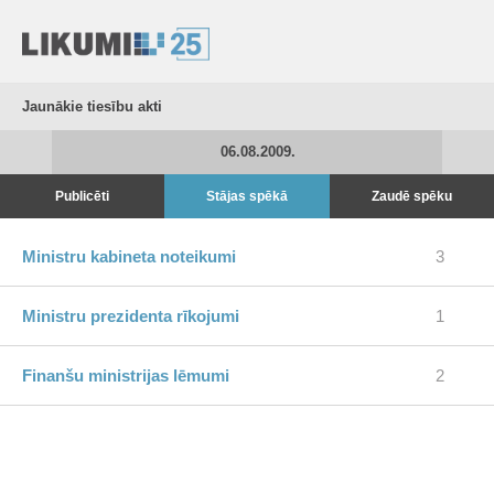
Jaunākie tiesību akti
06.08.2009.
Publicēti
Stājas spēkā
Zaudē spēku
Ministru kabineta noteikumi
3
Ministru prezidenta rīkojumi
1
Finanšu ministrijas lēmumi
2