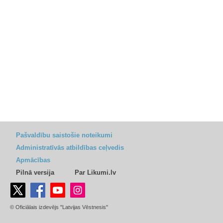
Pašvaldību saistošie noteikumi
Administratīvās atbildības ceļvedis
Apmācības
Pilnā versija
Par Likumi.lv
© Oficiālais izdevējs "Latvijas Vēstnesis"