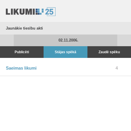
Jaunākie tiesību akti
02.11.2006.
Publicēti
Stājas spēkā
Zaudē spēku
Saeimas likumi
4