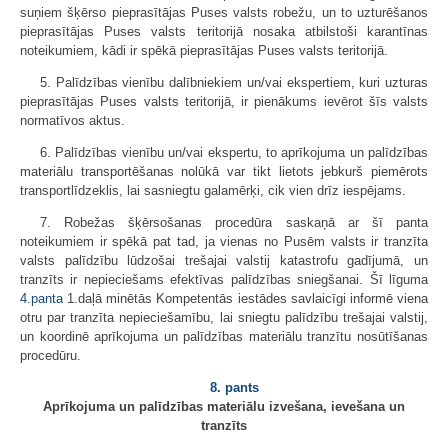
suņiem šķērso pieprasītājas Puses valsts robežu, un to uzturēšanos
pieprasītājas Puses valsts teritorijā nosaka atbilstoši karantīnas
noteikumiem, kādi ir spēkā pieprasītājas Puses valsts teritorijā.
5. Palīdzības vienību dalībniekiem un/vai ekspertiem, kuri uzturas
pieprasītājas Puses valsts teritorijā, ir pienākums ievērot šīs valsts
normatīvos aktus.
6. Palīdzības vienību un/vai ekspertu, to aprīkojuma un palīdzības
materiālu transportēšanas nolūkā var tikt lietots jebkurš piemērots
transportlīdzeklis, lai sasniegtu galamērķi, cik vien drīz iespējams.
7. Robežas šķērsošanas procedūra saskaņā ar šī panta
noteikumiem ir spēkā pat tad, ja vienas no Pusēm valsts ir tranzīta
valsts palīdzību lūdzošai trešajai valstij katastrofu gadījumā, un
tranzīts ir nepieciešams efektīvas palīdzības sniegšanai. Šī līguma
4.panta
1.daļā minētās Kompetentās iestādes savlaicīgi informē viena
otru par tranzīta nepieciešamību, lai sniegtu palīdzību trešajai valstij,
un koordinē aprīkojuma un palīdzības materiālu tranzītu nosūtīšanas
procedūru.
8. pants
Aprīkojuma un palīdzības materiālu izvešana, ievešana un
tranzīts