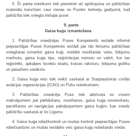
5. Šī panta noteikumi tiek piemēroti arī aprīkojuma un palīdzības
materiālu tranzītam caur vienas no Pusēm teritoriju gadījumā, kad
palīdzība tiek sniegta trešajai pusei.
9. pants
Gaisa kuģu izmantošana
1. Palīdzības sniedzējas Puses Kompetentā iestāde informē
pieprasītājas Puses Kompetento iestādi par tās lēmumu palīdzības
sniegšanai izmantot gaisa kuģi, norādot nosēšanās vietu, lidojumu
maršrutu, gaisa kuģa tipu, reģistrācijas numuru un valsti, kur tas
reģistrēts, apkalpes locekļu skaitu, kravas raksturu, lidojuma grafiku
un pasažieru sarakstu.
2. Gaisa kuģa reisi tiek veikti saskaņā ar Starptautiskās civilās
aviācijas organizācijas (ICAO) un Pušu noteikumiem.
3. Palīdzības sniedzēja Puse tiek atbrīvota no visiem
maksājumiem par pārlidošanu, nosēšanos, gaisa kuģa novietošanu,
pacelšanos un navigācijas pakalpojumiem gaisa kuģim, kas sniedz
palīdzību saskaņā ar šo Līgumu.
4. Gaisa kuģa robežkontroli un muitas kontroli pieprasītājas Puses
robežsardzes un muitas iestādes veic gaisa kuģu nolaišanās vietās.