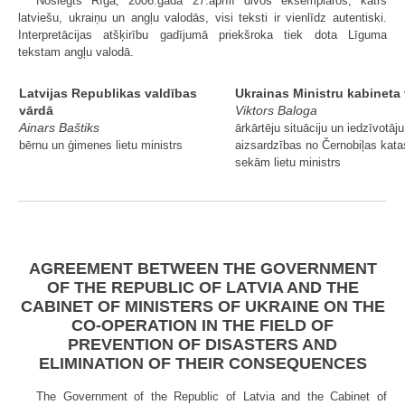
Noslēgts Rīgā, 2006.gada 27.aprīlī divos eksemplāros, katrs
latviešu, ukraiņu un angļu valodās, visi teksti ir vienlīdz autentiski.
Interpretācijas atšķirību gadījumā priekšroka tiek dota Līguma
tekstam angļu valodā.
Latvijas Republikas valdības
Ukrainas Ministru kabineta
vārdā
Viktors Baloga
Ainars Baštiks
ārkārtēju situāciju un iedzīvotāju
bērnu un ģimenes lietu ministrs
aizsardzības no Černobiļas kata
sekām lietu ministrs
AGREEMENT BETWEEN THE GOVERNMENT
OF THE REPUBLIC OF LATVIA AND THE
CABINET OF MINISTERS OF UKRAINE ON THE
CO-OPERATION IN THE FIELD OF
PREVENTION OF DISASTERS AND
ELIMINATION OF THEIR CONSEQUENCES
The Government of the Republic of Latvia and the Cabinet of