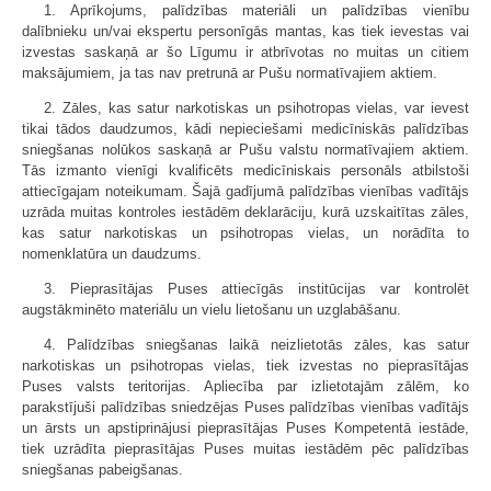
1. Aprīkojums, palīdzības materiāli un palīdzības vienību
dalībnieku un/vai ekspertu personīgās mantas, kas tiek ievestas vai
izvestas saskaņā ar šo Līgumu ir atbrīvotas no muitas un citiem
maksājumiem, ja tas nav pretrunā ar Pušu normatīvajiem aktiem.
2. Zāles, kas satur narkotiskas un psihotropas vielas, var ievest
tikai tādos daudzumos, kādi nepieciešami medicīniskās palīdzības
sniegšanas nolūkos saskaņā ar Pušu valstu normatīvajiem aktiem.
Tās izmanto vienīgi kvalificēts medicīniskais personāls atbilstoši
attiecīgajam noteikumam. Šajā gadījumā palīdzības vienības vadītājs
uzrāda muitas kontroles iestādēm deklarāciju, kurā uzskaitītas zāles,
kas satur narkotiskas un psihotropas vielas, un norādīta to
nomenklatūra un daudzums.
3. Pieprasītājas Puses attiecīgās institūcijas var kontrolēt
augstākminēto materiālu un vielu lietošanu un uzglabāšanu.
4. Palīdzības sniegšanas laikā neizlietotās zāles, kas satur
narkotiskas un psiho­tropas vielas, tiek izvestas no pieprasītājas
Puses valsts teritorijas. Apliecība par izlietotajām zālēm, ko
parakstījuši palīdzības sniedzējas Puses palīdzības vienības vadītājs
un ārsts un apstiprinājusi pieprasītājas Puses Kompetentā iestāde,
tiek uzrādīta pieprasītājas Puses muitas iestādēm pēc palīdzības
sniegšanas pabeigšanas.