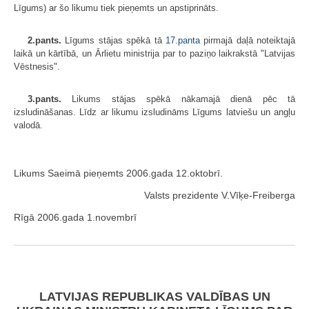
Līgums) ar šo likumu tiek pieņemts un apstiprināts.
2.pants.
Līgums stājas spēkā tā
17.panta
pirmajā daļā noteiktajā
laikā un kārtībā, un Ārlietu ministrija par to paziņo laikrakstā "Latvijas
Vēstnesis".
3.pants.
Likums stājas spēkā nākamajā dienā pēc tā
izsludināšanas. Līdz ar likumu izsludināms Līgums latviešu un angļu
valodā.
Likums Saeimā pieņemts 2006.gada 12.oktobrī.
Valsts prezidente V.Vīķe-Freiberga
Rīgā 2006.gada 1.novembrī
LATVIJAS REPUBLIKAS VALDĪBAS UN