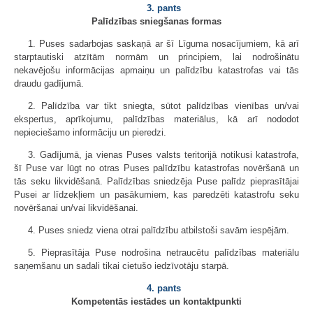
3. pants
Palīdzības sniegšanas formas
1. Puses sadarbojas saskaņā ar šī Līguma nosacījumiem, kā arī
starptautiski atzītām normām un principiem, lai nodrošinātu
nekavējošu informācijas apmaiņu un palīdzību katastrofas vai tās
draudu gadījumā.
2. Palīdzība var tikt sniegta, sūtot palīdzības vienības un/vai
ekspertus, aprīkojumu, palīdzības materiālus, kā arī nododot
nepieciešamo informāciju un pieredzi.
3. Gadījumā, ja vienas Puses valsts teritorijā notikusi katastrofa,
šī Puse var lūgt no otras Puses palīdzību katastrofas novēršanā un
tās seku likvidēšanā. Palīdzības sniedzēja Puse palīdz pieprasītājai
Pusei ar līdzekļiem un pasākumiem, kas paredzēti katastrofu seku
novēršanai un/vai likvidēšanai.
4. Puses sniedz viena otrai palīdzību atbilstoši savām iespējām.
5. Pieprasītāja Puse nodrošina netraucētu palīdzības materiālu
saņemšanu un sadali tikai cietušo iedzīvotāju starpā.
4. pants
Kompetentās iestādes un kontaktpunkti