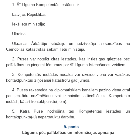
1. Šī Līguma Kompetentās iestādes ir:
Latvijas Republikai:
Iekšlietu ministrija;
Ukrainai:
Ukrainas Ārkārtēju situāciju un iedzīvotāju aizsardzības no
Černobiļas katastrofas sekām lietu ministrija.
2. Puses var noteikt citas iestādes, kas ir tiesīgas griezties pēc
palīdzības un pieņemt lēmumus par šī Līguma īstenošanas veidiem.
3. Kompetentās iestādes nosaka vai izveido vienu vai vairākus
kontaktpunktus ziņošanai katastrofu gadījumos.
4. Puses rakstveidā pa diplomātiskiem kanāliem paziņo viena otrai
par jebkādu nozīmēšanu vai izmaiņām attiecībā uz Kompetento
iestādi, kā arī kontaktpunktu(-iem).
5. Katra Puse nodrošina tās Kompetentās iestādes un
kontaktpunkta(-u) nepārtrauktu darbību.
5. pants
Lūgums pēc palīdzības un informācijas apmaiņa