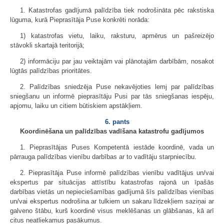
1. Katastrofas gadījumā palīdzība tiek nodrošināta pēc rakstiska
lūguma, kurā Pieprasītāja Puse konkrēti norāda:
1) katastrofas vietu, laiku, raksturu, apmērus un pašreizējo
stāvokli skartajā teritorijā;
2) informāciju par jau veiktajām vai plānotajām darbībām, nosakot
lūgtās palīdzības prioritātes.
2. Palīdzības sniedzēja Puse nekavējoties lemj par palīdzības
sniegšanu un informē pieprasītāju Pusi par tās sniegšanas iespēju,
apjomu, laiku un citiem būtiskiem apstākļiem.
6. pants
Koordinēšana un palīdzības vadīšana katastrofu gadījumos
1. Pieprasītājas Puses Kompetentā iestāde koordinē, vada un
pārrauga palīdzības vienību darbības ar to vadītāju starpniecību.
2. Pieprasītāja Puse informē palīdzības vienību vadītājus un/vai
ekspertus par situācijas attīstību katastrofas rajonā un īpašās
darbības vietās un nepieciešamības gadījumā šīs palīdzības vienības
un/vai ekspertus nodrošina ar tulkiem un sakaru līdzekļiem saziņai ar
galveno štābu, kurš koordinē visus meklēšanas un glābšanas, kā arī
citus neatliekamus pasākumus.