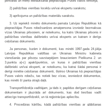
pilnvaras un mērķi iebraukšanai pieprasītājas Puses valsts teritorijā;
2) palīdzības vienības locekļu un/vai ekspertu sarakstu;
3) aprīkojuma un palīdzības materiālu sarakstu.
3. Uz iepriekš minēto dokumentu pamata Latvijas Republikas kā
pieprasītājas Puses robežsardzes amatpersona izsniedz bezmaksas
vīzas Ukrainas pilsoņiem, ar noteikumu, ka katrs Ukrainas pilsonis ir
palīdzības vienības dalībnieks un/vai eksperts un katram ir derīgs
ceļošanas dokuments.
Ja personas, kurām ir dokumenti, kas minēti 1997.gada 24.jūlija
Latvijas Republikas valdības un Ukrainas Ministru kabineta
vienošanās par pilsoņu savstarpējiem braucieniem Pielikuma 2. un
3.punkta a)-c) apakšpunktos, un kuras ir palīdzības vienības
dalībnieki un/vai eksperti, ar noteikumu, ka katrai šādai personai ir
derīgi minētie ceļošanas dokumenti, šķērso Ukrainas kā pieprasītājas
Puses valsts robežu, tas notiek bez vīzas, iesniedzot dokumentus,
kas minēti šī panta otrajā daļā.
Transportlīdzekļa vadītājam, ja tāds ir, papildus derīgam ceļošanas
dokumentam ir jāuzrāda arī dokuments, kas dod tiesības vadīt
attiecīgo transportlīdzekli, un tā reģistrācijas apliecību.
4. Procedūras kārtību, kādā palīdzības vienības ar glābšanas