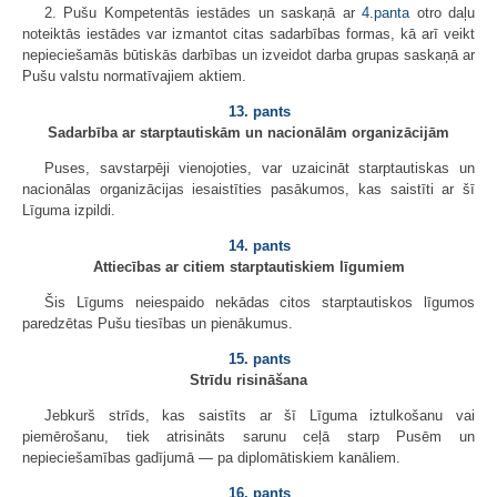
2. Pušu Kompetentās iestādes un saskaņā ar
4.panta
otro daļu
noteiktās iestādes var izmantot citas sadarbības formas, kā arī veikt
nepieciešamās būtiskās darbības un izveidot darba grupas saskaņā ar
Pušu valstu normatīvajiem aktiem.
13. pants
Sadarbība ar starptautiskām un nacionālām organizācijām
Puses, savstarpēji vienojoties, var uzaicināt starptautiskas un
nacionālas organizācijas iesaistīties pasākumos, kas saistīti ar šī
Līguma izpildi.
14. pants
Attiecības ar citiem starptautiskiem līgumiem
Šis Līgums neiespaido nekādas citos starptautiskos līgumos
paredzētas Pušu tiesības un pienākumus.
15. pants
Strīdu risināšana
Jebkurš strīds, kas saistīts ar šī Līguma iztulkošanu vai
piemērošanu, tiek atrisināts sarunu ceļā starp Pusēm un
nepieciešamības gadījumā — pa diplomātiskiem kanāliem.
16. pants