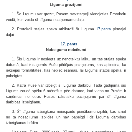
Līguma grozījumi
1. Šo Līgumu var grozīt, Pusēm savstarpēji vienojoties Protokolu
veidā, kuri veido šī Līguma neatņemamu daļu.
2. Protokoli stājas spēkā atbilstoši šī Līguma
17.panta
pirmajai
daļai.
17. pants
Nobeiguma noteikumi
1. Šis Līgums ir noslēgts uz nenoteiktu laiku, un tas stājas spēkā
datumā, kad ir saņemts Pušu pēdējais paziņojums, kas apliecina, ka
iekšējās formalitātes, kas nepieciešamas, lai Līgums stātos spēkā, ir
pabeigtas.
2. Katra Puse var izbeigt šī Līguma darbību. Tādā gadījumā šis
Līgums zaudē spēku 6 mēnešus pēc datuma, kad viena no Pusēm ir
saņēmusi no otras Puses rakstisku paziņojumu par šī Līguma
darbības izbeigšanu.
3. Šī Līguma izbeigšana neiespaido pienākumu izpildi, kas izriet
no tā nosacījumu izpildes un nav pabeigti līdz Līguma darbības
izbeigšanas brīdim.