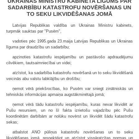
UKRAINAS MINISTRU KABINETA LĪGUMS PAR
SADARBĪBU KATASTROFU NOVĒRŠANAS UN
TO SEKU LIKVIDĒŠANAS JOMĀ
Latvijas Republikas valdība un Ukrainas Ministru kabinets,
turpmāk sauktas par "Pusēm",
vadoties pēc 1995.gada 23.maija Latvijas Republikas un Ukrainas
līguma par draudzību un sadarbību;
apzinoties katastrofu iespējamību un pastāvošo apdraudējumu
cilvēkiem, tautsaimniecībai un videi;
atzīstot, ka sadarbība katastrofu novēršanā un to seku likvidēšanā
veicinās abu valstu labklājību un drošību;
ņemot vērā priekšrocības, ko Pusēm var sniegt zinātniskās un
tehniskās informācijas apmaiņa augstākminētajā jomā;
ņemot vērā tādu katastrofu iespējamību, kuras nevar likvidēt ar
Pušu resursiem, un no šī fakta izrietošu vajadzību pēc Pušu
koordinētām darbībām ar nolūku novērst un likvidēt šādu katastrofu
sekas;
atbalstot ANO pūliņus katastrofu novēršanas un to seku
likvidēšanas jomā, respektējot un atzīstot vispāratzītas normas un