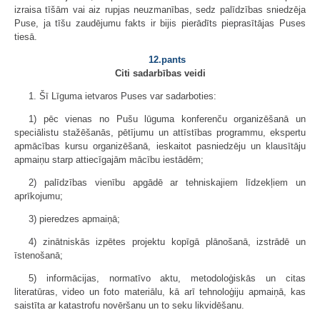
izraisa tīšām vai aiz rupjas neuzmanības, sedz palīdzības sniedzēja
Puse, ja tīšu zaudējumu fakts ir bijis pierādīts pieprasītājas Puses
tiesā.
12.pants
Citi sadarbības veidi
1. Šī Līguma ietvaros Puses var sadarboties:
1) pēc vienas no Pušu lūguma konferenču organizēšanā un
speciālistu stažēšanās, pētījumu un attīstības programmu, ekspertu
apmācības kursu organizēšanā, ieskaitot pasniedzēju un klausītāju
apmaiņu starp attiecīgajām mācību iestādēm;
2) palīdzības vienību apgādē ar tehniskajiem līdzekļiem un
aprīkojumu;
3) pieredzes apmaiņā;
4) zinātniskās izpētes projektu kopīgā plānošanā, izstrādē un
īstenošanā;
5) informācijas, normatīvo aktu, metodoloģiskās un citas
literatūras, video un foto materiālu, kā arī tehnoloģiju apmaiņā, kas
saistīta ar katastrofu novēršanu un to seku likvidēšanu.