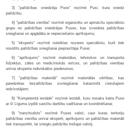
3) "palīdzības sniedzēja Puse" nozīmē Pusi, kura sniedz
palīdzību;
4) "palīdzības vienība" nozīmē organizētu un apmācītu speciālistu
grupu no palīdzības sniedzējas Puses, kas izveidota palīdzības
sniegšanai un apgādāta ar nepieciešamo aprīkojumu;
5) "eksperts" nozīmē noteiktas nozares speciālistu, kurš tiek
nosūtīts palīdzības sniegšanai pieprasītājai Pusei;
6) "aprīkojums" nozīmē materiālus, tehniskos un transporta
līdzekļus, zāles un medicīniskās ierīces, un palīdzības vienības
un/vai eksperta individuālos piederumus;
7) "palīdzības materiāli" nozīmē materiālās vērtības, kas
paredzētas bezatlīdzības izsniegšanai katastrofā cietušajiem
iedzīvotājiem;
8) "Kompetentā iestāde" nozīmē iestādi, kuru nosaka katra Puse
ar šī Līguma izpildi saistītu darbību vadīšanai un koordinēšanai;
9) "tranzītvalsts" nozīmē Puses valsti, caur kuras teritoriju
palīdzības vienība un/vai eksperti, aprīkojums un palīdzības materiāli
tiek transportēti, lai sniegtu palīdzību trešajai valstij.