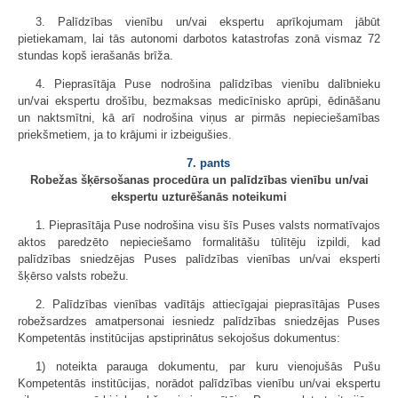
3. Palīdzības vienību un/vai ekspertu aprīkojumam jābūt
pietiekamam, lai tās autonomi darbotos katastrofas zonā vismaz 72
stundas kopš ierašanās brīža.
4. Pieprasītāja Puse nodrošina palīdzības vienību dalībnieku
un/vai ekspertu drošību, bezmaksas medicīnisko aprūpi, ēdināšanu
un naktsmītni, kā arī nodrošina viņus ar pirmās nepieciešamības
priekšmetiem, ja to krājumi ir izbeigušies.
7. pants
Robežas šķērsošanas procedūra un palīdzības vienību un/vai
ekspertu uzturēšanās noteikumi
1. Pieprasītāja Puse nodrošina visu šīs Puses valsts normatīvajos
aktos paredzēto nepieciešamo formalitāšu tūlītēju izpildi, kad
palīdzības sniedzējas Puses palīdzības vienības un/vai eksperti
šķērso valsts robežu.
2. Palīdzības vienības vadītājs attiecīgajai pieprasītājas Puses
robežsardzes amatpersonai iesniedz palīdzības sniedzējas Puses
Kompetentās institūcijas apstiprinātus sekojošus dokumentus:
1) noteikta parauga dokumentu, par kuru vienojušās Pušu
Kompetentās institūcijas, norādot palīdzības vienību un/vai ekspertu