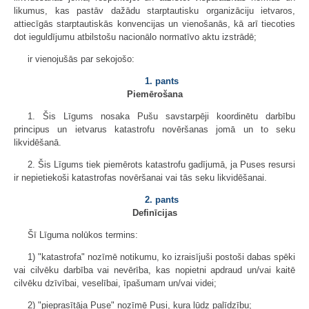
likumus, kas pastāv dažādu starptautisku organizāciju ietvaros,
attiecīgās starptautiskās konvencijas un vienošanās, kā arī tiecoties
dot ieguldījumu atbilstošu nacionālo normatīvo aktu izstrādē;
ir vienojušās par sekojošo:
1. pants
Piemērošana
1. Šis Līgums nosaka Pušu savstarpēji koordinētu darbību
principus un ietvarus katastrofu novēršanas jomā un to seku
likvidēšanā.
2. Šis Līgums tiek piemērots katastrofu gadījumā, ja Puses resursi
ir nepietiekoši katastrofas novēršanai vai tās seku likvidēšanai.
2. pants
Definīcijas
Šī Līguma nolūkos termins:
1) "katastrofa" nozīmē notikumu, ko izraisījuši postoši dabas spēki
vai cilvēku darbība vai nevērība, kas nopietni apdraud un/vai kaitē
cilvēku dzīvībai, veselībai, īpašumam un/vai videi;
2) "pieprasītāja Puse" nozīmē Pusi, kura lūdz palīdzību;