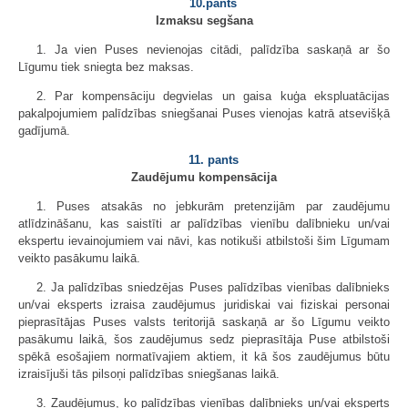
10.pants
Izmaksu segšana
1. Ja vien Puses nevienojas citādi, palīdzība saskaņā ar šo
Līgumu tiek sniegta bez maksas.
2. Par kompensāciju degvielas un gaisa kuģa ekspluatācijas
pakalpojumiem palīdzības sniegšanai Puses vienojas katrā atsevišķā
gadījumā.
11. pants
Zaudējumu kompensācija
1. Puses atsakās no jebkurām pretenzijām par zaudējumu
atlīdzināšanu, kas saistīti ar palīdzības vienību dalībnieku un/vai
ekspertu ievainojumiem vai nāvi, kas notikuši atbilstoši šim Līgumam
veikto pasākumu laikā.
2. Ja palīdzības sniedzējas Puses palīdzības vienības dalībnieks
un/vai eksperts izraisa zaudējumus juridiskai vai fiziskai personai
pieprasītājas Puses valsts teritorijā saskaņā ar šo Līgumu veikto
pasākumu laikā, šos zaudējumus sedz pieprasītāja Puse atbilstoši
spēkā esošajiem normatīvajiem aktiem, it kā šos zaudējumus būtu
izraisījuši tās pilsoņi palīdzības sniegšanas laikā.
3. Zaudējumus, ko palīdzības vienības dalībnieks un/vai eksperts