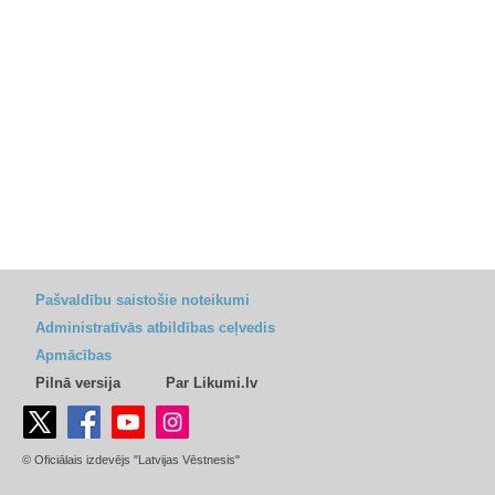
Pašvaldību saistošie noteikumi
Administratīvās atbildības ceļvedis
Apmācības
Pilnā versija
Par Likumi.lv
© Oficiālais izdevējs "Latvijas Vēstnesis"