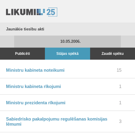
Jaunākie tiesību akti
10.05.2006.
Publicēti
Stājas spēkā
Zaudē spēku
Ministru kabineta noteikumi
15
Ministru kabineta rīkojumi
1
Ministru prezidenta rīkojumi
1
Sabiedrisko pakalpojumu regulēšanas komisijas
3
lēmumi