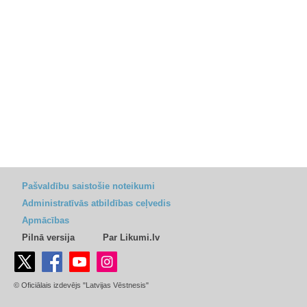
Pašvaldību saistošie noteikumi
Administratīvās atbildības ceļvedis
Apmācības
Pilnā versija
Par Likumi.lv
© Oficiālais izdevējs "Latvijas Vēstnesis"