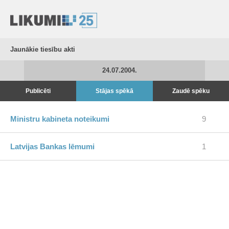
Jaunākie tiesību akti
24.07.2004.
Publicēti
Stājas spēkā
Zaudē spēku
Ministru kabineta noteikumi
9
Latvijas Bankas lēmumi
1