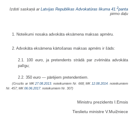
2
Izdoti saskaņā ar
Latvijas Republikas Advokatūras likuma
41.
panta
pirmo daļu
1. Noteikumi nosaka advokāta eksāmena maksas apmēru.
2. Advokāta eksāmena kārtošanas maksas apmērs ir šāds:
2.1. 100
euro
, ja pretendents strādā par zvērināta advokāta
palīgu;
2.2. 350
euro
— pārējiem pretendentiem.
(Grozīts ar MK
27.08.2013.
noteikumiem Nr. 668; MK
12.08.2014.
noteikumiem
Nr. 457; MK
06.06.2017.
noteikumiem Nr. 307)
Ministru prezidents I.Emsis
Tieslietu ministre V.Muižniece