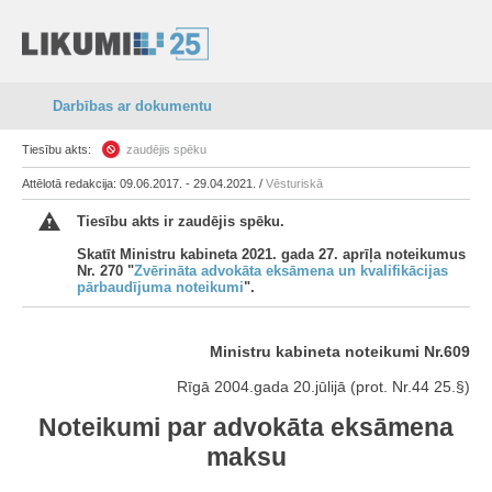
Darbības ar dokumentu
Tiesību akts:
zaudējis spēku
Attēlotā redakcija: 09.06.2017. - 29.04.2021. /
Vēsturiskā
Tiesību akts ir zaudējis spēku.
Skatīt Ministru kabineta 2021. gada 27. aprīļa noteikumus
Nr. 270 "
Zvērināta advokāta eksāmena un kvalifikācijas
pārbaudījuma noteikumi
".
Ministru kabineta noteikumi Nr.609
Rīgā 2004.gada 20.jūlijā (prot. Nr.44 25.§)
Noteikumi par advokāta eksāmena
maksu