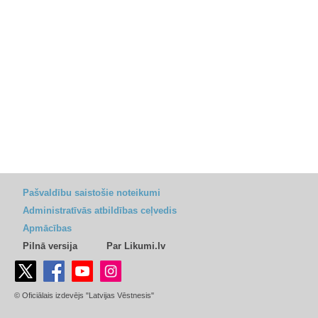
Pašvaldību saistošie noteikumi
Administratīvās atbildības ceļvedis
Apmācības
Pilnā versija
Par Likumi.lv
© Oficiālais izdevējs "Latvijas Vēstnesis"