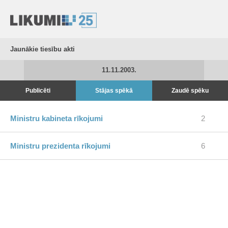
Jaunākie tiesību akti
11.11.2003.
Publicēti
Stājas spēkā
Zaudē spēku
Ministru kabineta rīkojumi
2
Ministru prezidenta rīkojumi
6