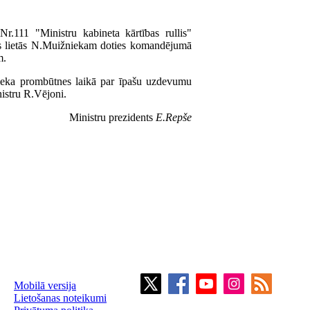
.111 "Ministru kabineta kārtības rullis"
as lietās N.Muižniekam doties komandējumā
m.
nieka prombūtnes laikā par īpašu uzdevumu
inistru R.Vējoni.
Ministru prezidents
E.Repše
Mobilā versija
Lietošanas noteikumi