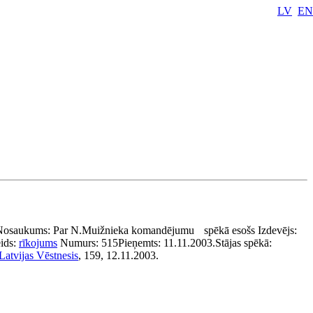
LV
EN
Nosaukums:
Par N.Muižnieka komandējumu
spēkā esošs
Izdevējs:
ids:
rīkojums
Numurs:
515
Pieņemts:
11.11.2003.
Stājas spēkā:
Latvijas Vēstnesis
, 159, 12.11.2003.