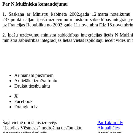
Par N.Muižnieka komandējumu
1. Saskaņā ar Ministru kabineta 2002.gada 12.marta noteikumu Nr
237.punktu atļaut īpašu uzdevumu ministram sabiedrības integrācij
uz Francijas Republiku no 2003.gada 11.novembra līdz 15.novembri
2. Īpašu uzdevumu ministra sabiedrības integrācijas lietās N.Muiž
ministra sabiedrības integrācijas lietās vietas izpildītāju iecelt vides m
Ar manām piezīmēm
Ar lielāka izmēra fontu
Drukāt tiesību aktu
X
Facebook
Draugiem.lv
Šajā vietnē oficiālais izdevējs
Par Likumi.lv
"Latvijas Vēstnesis" nodrošina tiesību aktu
Aktualitātes