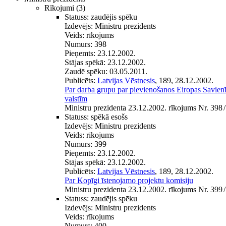
Rīkojumi
(3)
Statuss:
zaudējis spēku
Izdevējs:
Ministru prezidents
Veids:
rīkojums
Numurs:
398
Pieņemts:
23.12.2002.
Stājas spēkā:
23.12.2002.
Zaudē spēku:
03.05.2011.
Publicēts:
Latvijas Vēstnesis
, 189, 28.12.2002.
Par darba grupu par pievienošanos Eiropas Savien
valstīm
Ministru prezidenta 23.12.2002. rīkojums Nr. 398
/
Statuss:
spēkā esošs
Izdevējs:
Ministru prezidents
Veids:
rīkojums
Numurs:
399
Pieņemts:
23.12.2002.
Stājas spēkā:
23.12.2002.
Publicēts:
Latvijas Vēstnesis
, 189, 28.12.2002.
Par Kopīgi īstenojamo projektu komisiju
Ministru prezidenta 23.12.2002. rīkojums Nr. 399
/
Statuss:
zaudējis spēku
Izdevējs:
Ministru prezidents
Veids:
rīkojums
Numurs:
400