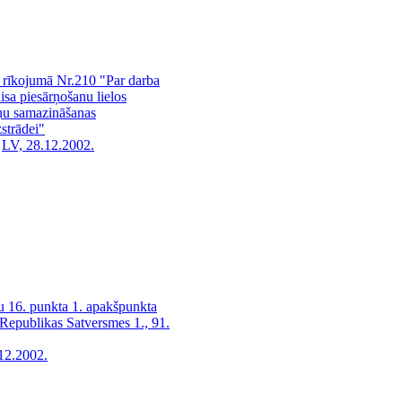
a rīkojumā Nr.210 "Par darba
sa piesārņošanu lielos
iņu samazināšanas
strādei"
LV, 28.12.2002.
u 16. punkta 1. apakšpunkta
s Republikas Satversmes 1., 91.
12.2002.