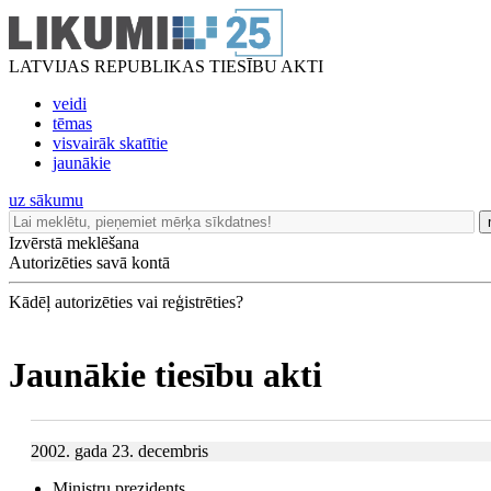
LATVIJAS REPUBLIKAS TIESĪBU AKTI
veidi
tēmas
visvairāk skatītie
jaunākie
uz sākumu
Izvērstā meklēšana
Autorizēties savā kontā
Kādēļ autorizēties vai reģistrēties?
Jaunākie tiesību akti
2002. gada 23. decembris
Ministru prezidents