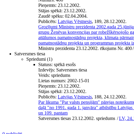
Pieņemts:
23.12.2002.
Stājas spēkā:
23.12.2002.
Zaudē spēku:
02.04.2004.
Publicēts:
Latvijas Vēstnesis
, 189, 28.12.2002.
Grozījumi Ministru prezidenta 2002.gada 25.jūnij
grupu Ženēvas konvencijas par robežšķērsojošo gai
attālumos pamatnostādņu projekta, klimata pārma
pamatnostādņu projekta un programmas projekta iz
Ministru prezidenta 23.12.2002. rīkojums Nr. 400
/
Satversmes tiesa
Spriedumi
(1)
Statuss:
spēkā esošs
Izdevējs:
Satversmes tiesa
Veids:
spriedums
Lietas numurs:
2002-15-01
Pieņemts:
23.12.2002.
Stājas spēkā:
23.12.2002.
Publicēts:
Latvijas Vēstnesis
, 188, 24.12.2002.
Par likuma "Par valsts pensijām" pārejas noteikum
daļā "no 1991. gada 1. janvāra" atbilstību Latvija
un 109. pantam
Satversmes tiesas 23.12.2002. spriedums
/
LV, 24.
0 publicēti