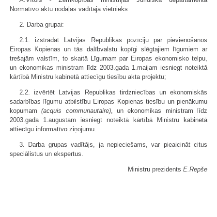
Normatīvo aktu nodaļas vadītāja vietnieks
2. Darba grupai:
2.1. izstrādāt Latvijas Republikas pozīciju par pievienošanos
Eiropas Kopienas un tās dalībvalstu kopīgi slēgtajiem līgumiem ar
trešajām valstīm, to skaitā Līgumam par Eiropas ekonomisko telpu,
un ekonomikas ministram līdz 2003.gada 1.maijam iesniegt noteiktā
kārtībā Ministru kabinetā attiecīgu tiesību akta projektu;
2.2. izvērtēt Latvijas Republikas tirdzniecības un ekonomiskās
sadarbības līgumu atbilstību Eiropas Kopienas tiesību un pienākumu
kopumam
(acquis communautaire)
, un ekonomikas ministram līdz
2003.gada 1.augustam iesniegt noteiktā kārtībā Ministru kabinetā
attiecīgu informatīvo ziņojumu.
3. Darba grupas vadītājs, ja nepieciešams, var pieaicināt citus
speciālistus un ekspertus.
Ministru prezidents
E.Repše