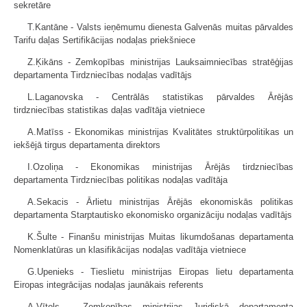
sekretāre
T.Kantāne - Valsts ieņēmumu dienesta Galvenās muitas pārvaldes
Tarifu daļas Sertifikācijas nodaļas priekšniece
Z.Ķikāns - Zemkopības ministrijas Lauksaimniecības stratēģijas
departamenta Tirdzniecības nodaļas vadītājs
L.Laganovska - Centrālās statistikas pārvaldes Ārējās
tirdzniecības statistikas daļas vadītāja vietniece
A.Matīss - Ekonomikas ministrijas Kvalitātes struktūrpolitikas un
iekšējā tirgus departamenta direktors
I.Ozoliņa - Ekonomikas ministrijas Ārējās tirdzniecības
departamenta Tirdzniecības politikas nodaļas vadītāja
A.Sekacis - Ārlietu ministrijas Ārējās ekonomiskās politikas
departamenta Starptautisko ekonomisko organizāciju nodaļas vadītājs
K.Šulte - Finanšu ministrijas Muitas likumdošanas departamenta
Nomenklatūras un klasifikācijas nodaļas vadītāja vietniece
G.Upenieks - Tieslietu ministrijas Eiropas lietu departamenta
Eiropas integrācijas nodaļas jaunākais referents
A.Vītols - Zemkopības ministrijas Juridiskā departamenta