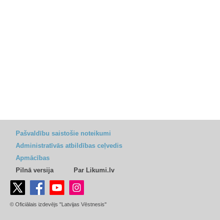
Pašvaldību saistošie noteikumi
Administratīvās atbildības ceļvedis
Apmācības
Pilnā versija
Par Likumi.lv
© Oficiālais izdevējs "Latvijas Vēstnesis"