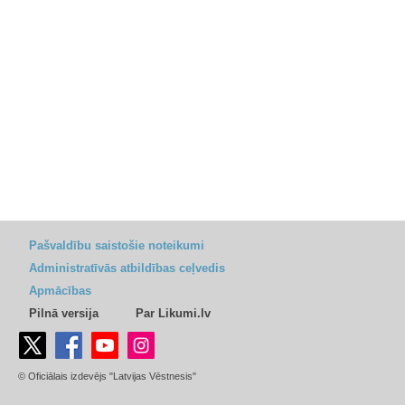
Pašvaldību saistošie noteikumi
Administratīvās atbildības ceļvedis
Apmācības
Pilnā versija
Par Likumi.lv
© Oficiālais izdevējs "Latvijas Vēstnesis"