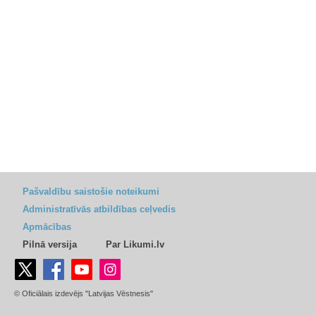
Pašvaldību saistošie noteikumi
Administratīvās atbildības ceļvedis
Apmācības
Pilnā versija
Par Likumi.lv
© Oficiālais izdevējs "Latvijas Vēstnesis"