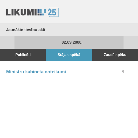
Jaunākie tiesību akti
02.09.2000.
Publicēti
Stājas spēkā
Zaudē spēku
Ministru kabineta noteikumi
9