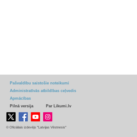
Pašvaldību saistošie noteikumi
Administratīvās atbildības ceļvedis
Apmācības
Pilnā versija
Par Likumi.lv
© Oficiālais izdevējs "Latvijas Vēstnesis"