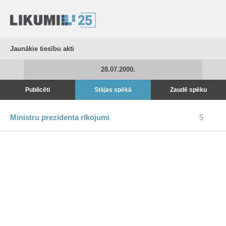
Jaunākie tiesību akti
28.07.2000.
Publicēti
Stājas spēkā
Zaudē spēku
Ministru prezidenta rīkojumi
5