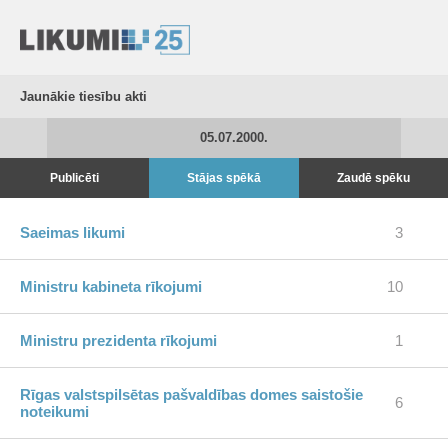
Jaunākie tiesību akti
05.07.2000.
Publicēti
Stājas spēkā
Zaudē spēku
Saeimas likumi
3
Ministru kabineta rīkojumi
10
Ministru prezidenta rīkojumi
1
Rīgas valstspilsētas pašvaldības domes saistošie
6
noteikumi