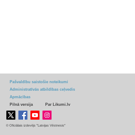
Pašvaldību saistošie noteikumi
Administratīvās atbildības ceļvedis
Apmācības
Pilnā versija
Par Likumi.lv
© Oficiālais izdevējs "Latvijas Vēstnesis"