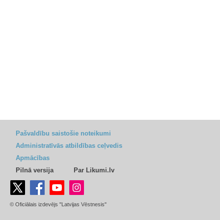
Pašvaldību saistošie noteikumi
Administratīvās atbildības ceļvedis
Apmācības
Pilnā versija
Par Likumi.lv
© Oficiālais izdevējs "Latvijas Vēstnesis"