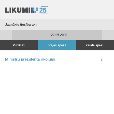
Jaunākie tiesību akti
22.05.2000.
Publicēti
Stājas spēkā
Zaudē spēku
Ministru prezidenta rīkojumi
2