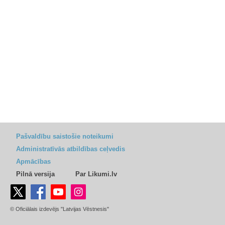
Pašvaldību saistošie noteikumi
Administratīvās atbildības ceļvedis
Apmācības
Pilnā versija
Par Likumi.lv
© Oficiālais izdevējs "Latvijas Vēstnesis"