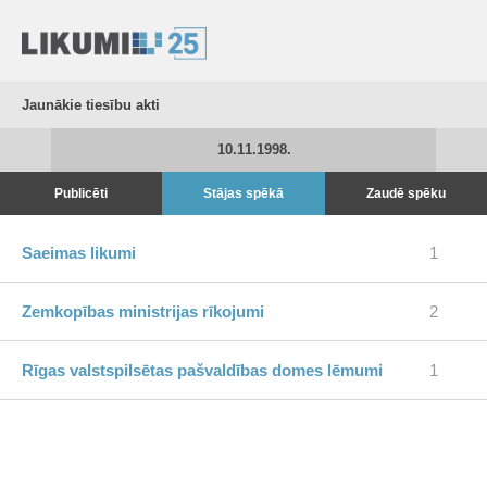
Jaunākie tiesību akti
10.11.1998.
Publicēti
Stājas spēkā
Zaudē spēku
Saeimas likumi
1
Zemkopības ministrijas rīkojumi
2
Rīgas valstspilsētas pašvaldības domes lēmumi
1