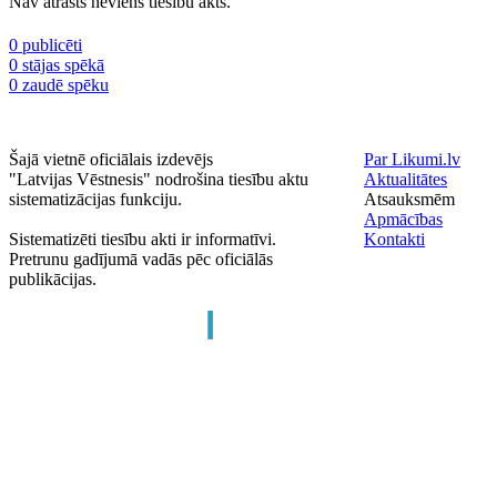
Nav atrasts neviens tiesību akts.
0 publicēti
0 stājas spēkā
0 zaudē spēku
Šajā vietnē oficiālais izdevējs
Par Likumi.lv
"Latvijas Vēstnesis" nodrošina tiesību aktu
Aktualitātes
sistematizācijas funkciju.
Atsauksmēm
Apmācības
Sistematizēti tiesību akti ir informatīvi.
Kontakti
Pretrunu gadījumā vadās pēc oficiālās
publikācijas.