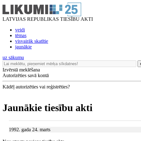
LATVIJAS REPUBLIKAS TIESĪBU AKTI
veidi
tēmas
visvairāk skatītie
jaunākie
uz sākumu
Izvērstā meklēšana
Autorizēties savā kontā
Kādēļ autorizēties vai reģistrēties?
Jaunākie tiesību akti
1992. gada 24. marts