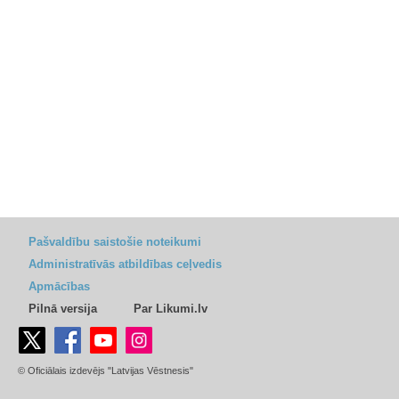
Pašvaldību saistošie noteikumi
Administratīvās atbildības ceļvedis
Apmācības
Pilnā versija
Par Likumi.lv
© Oficiālais izdevējs "Latvijas Vēstnesis"