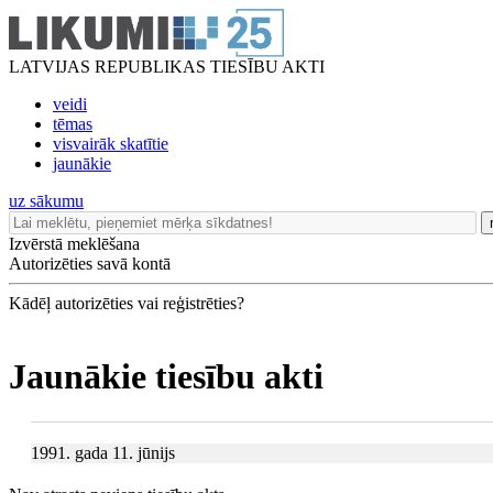
LATVIJAS REPUBLIKAS TIESĪBU AKTI
veidi
tēmas
visvairāk skatītie
jaunākie
uz sākumu
Izvērstā meklēšana
Autorizēties savā kontā
Kādēļ autorizēties vai reģistrēties?
Jaunākie tiesību akti
1991. gada 11. jūnijs