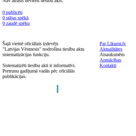
Nav atrasts neviens tiesību akts.
0 publicēti
0 stājas spēkā
0 zaudē spēku
Šajā vietnē oficiālais izdevējs
Par Likumi.lv
"Latvijas Vēstnesis" nodrošina tiesību aktu
Aktualitātes
sistematizācijas funkciju.
Atsauksmēm
Apmācības
Sistematizēti tiesību akti ir informatīvi.
Kontakti
Pretrunu gadījumā vadās pēc oficiālās
publikācijas.