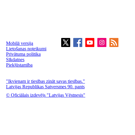
Mobilā versija
Lietošanas noteikumi
Privātuma politika
Sīkdatnes
Piekļūstamība
"Ikvienam ir tiesības zināt savas tiesības."
Latvijas Republikas Satversmes 90. pants
© Oficiālais izdevējs "Latvijas Vēstnesis"