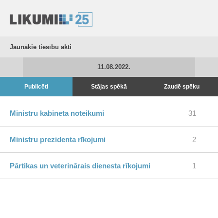
Jaunākie tiesību akti
11.08.2022.
Publicēti
Stājas spēkā
Zaudē spēku
Ministru kabineta noteikumi
31
Ministru prezidenta rīkojumi
2
Pārtikas un veterinārais dienesta rīkojumi
1