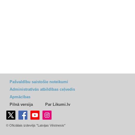
Pašvaldību saistošie noteikumi
Administratīvās atbildības ceļvedis
Apmācības
Pilnā versija
Par Likumi.lv
© Oficiālais izdevējs "Latvijas Vēstnesis"