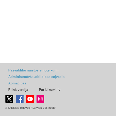
Pašvaldību saistošie noteikumi
Administratīvās atbildības ceļvedis
Apmācības
Pilnā versija
Par Likumi.lv
© Oficiālais izdevējs "Latvijas Vēstnesis"