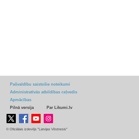
Pašvaldību saistošie noteikumi
Administratīvās atbildības ceļvedis
Apmācības
Pilnā versija
Par Likumi.lv
© Oficiālais izdevējs "Latvijas Vēstnesis"