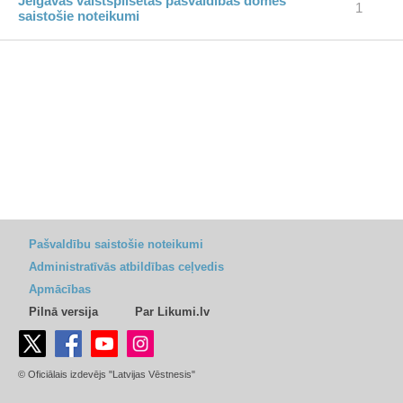
Jelgavas valstspilsētas pašvaldības domes
1
saistošie noteikumi
Pašvaldību saistošie noteikumi
Administratīvās atbildības ceļvedis
Apmācības
Pilnā versija
Par Likumi.lv
© Oficiālais izdevējs "Latvijas Vēstnesis"