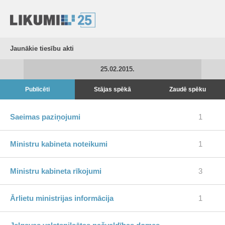
Jaunākie tiesību akti
25.02.2015.
Publicēti
Stājas spēkā
Zaudē spēku
Saeimas paziņojumi
1
Ministru kabineta noteikumi
1
Ministru kabineta rīkojumi
3
Ārlietu ministrijas informācija
1