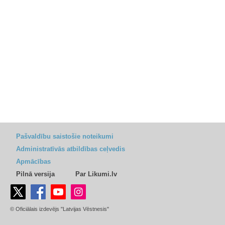
Pašvaldību saistošie noteikumi
Administratīvās atbildības ceļvedis
Apmācības
Pilnā versija
Par Likumi.lv
© Oficiālais izdevējs "Latvijas Vēstnesis"