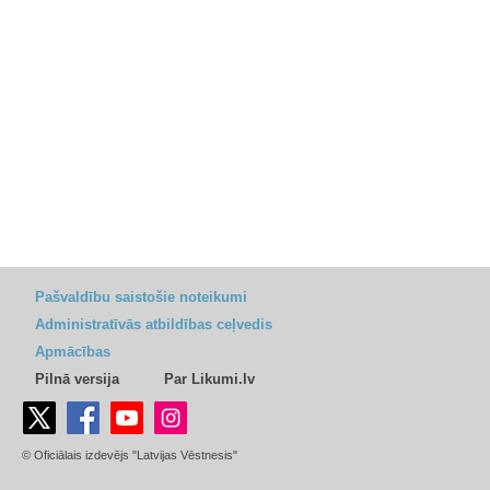
Pašvaldību saistošie noteikumi
Administratīvās atbildības ceļvedis
Apmācības
Pilnā versija
Par Likumi.lv
© Oficiālais izdevējs "Latvijas Vēstnesis"