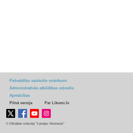
Pašvaldību saistošie noteikumi
Administratīvās atbildības ceļvedis
Apmācības
Pilnā versija
Par Likumi.lv
© Oficiālais izdevējs "Latvijas Vēstnesis"