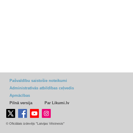
Pašvaldību saistošie noteikumi
Administratīvās atbildības ceļvedis
Apmācības
Pilnā versija
Par Likumi.lv
© Oficiālais izdevējs "Latvijas Vēstnesis"