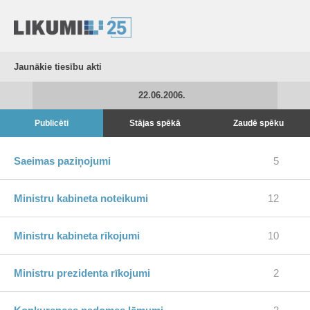
Jaunākie tiesību akti
22.06.2006.
Publicēti
Stājas spēkā
Zaudē spēku
Saeimas paziņojumi
5
Ministru kabineta noteikumi
12
Ministru kabineta rīkojumi
10
Ministru prezidenta rīkojumi
2