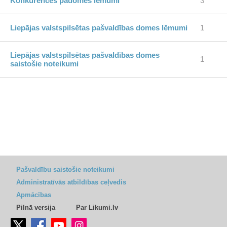
Konkurences padomes lēmumi
3
Liepājas valstspilsētas pašvaldības domes lēmumi
1
Liepājas valstspilsētas pašvaldības domes
1
saistošie noteikumi
Pašvaldību saistošie noteikumi
Administratīvās atbildības ceļvedis
Apmācības
Pilnā versija
Par Likumi.lv