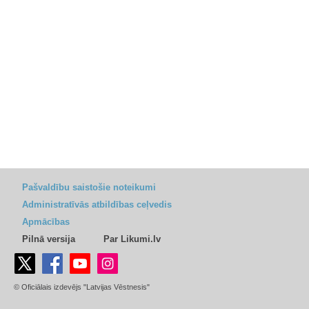
Pašvaldību saistošie noteikumi
Administratīvās atbildības ceļvedis
Apmācības
Pilnā versija
Par Likumi.lv
© Oficiālais izdevējs "Latvijas Vēstnesis"