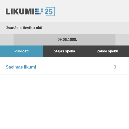
Jaunākie tiesību akti
09.06.1999.
Publicēti
Stājas spēkā
Zaudē spēku
Saeimas likumi
3