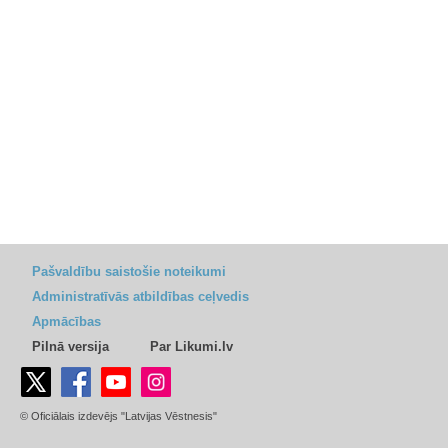
Pašvaldību saistošie noteikumi
Administratīvās atbildības ceļvedis
Apmācības
Pilnā versija
Par Likumi.lv
© Oficiālais izdevējs "Latvijas Vēstnesis"